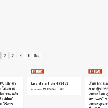
2
4
5
Next
3
PR NEWS
PR NEWS
® เปิดตัว
favorite article 423453
เริ่มแล้ว! อ.
ะ โฟมอาบ
ภาค @ภาคกล
สิงหาคม 7, 2026
admin
นวัตกรรมพลัง
เกษตรไทย สู
Residue”
มหานคร” ชวน
ย ไร้สาร
เกษตรคุณภา