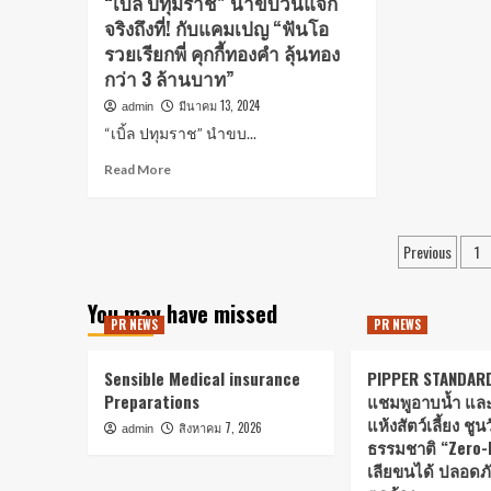
“เบิ้ล ปทุมราช” นำขบวนแจก
จริงถึงที่! กับแคมเปญ “ฟันโอ
รวยเรียกพี่ คุกกี้ทองคำ ลุ้นทอง
กว่า 3 ล้านบาท”
มีนาคม 13, 2024
admin
“เบิ้ล ปทุมราช” นำขบ...
Read More
Previous
1
You may have missed
PR NEWS
PR NEWS
Sensible Medical insurance
PIPPER STANDARD
Preparations
แชมพูอาบน้ำ แล
แห้งสัตว์เลี้ยง ชู
สิงหาคม 7, 2026
admin
ธรรมชาติ “Zero-
เลียขนได้ ปลอดภั