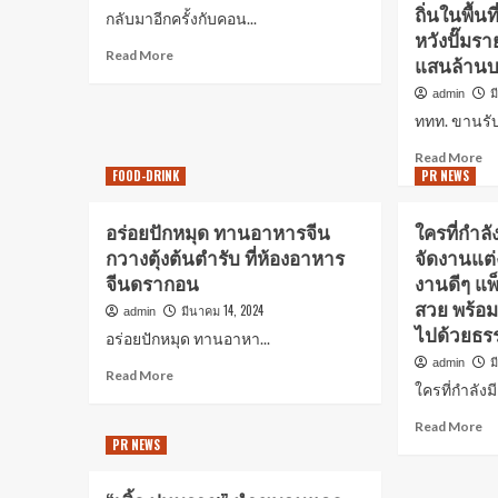
ถิ่นในพื้นท
กลับมาอีกครั้งกับคอน...
หวังปั๊มรา
Read More
แสนล้าน
ม
admin
ททท. ขานรับ
Read More
FOOD-DRINK
PR NEWS
อร่อยปักหมุด ทานอาหารจีน
ใครที่กำล
กวางตุ้งต้นตำรับ ที่ห้องอาหาร
จัดงานแต
จีนดรากอน
งานดีๆ แพ
สวย พร้อ
มีนาคม 14, 2024
admin
ไปด้วยธร
อร่อยปักหมุด ทานอาหา...
ม
admin
Read More
ใครที่กำลัง
Read More
PR NEWS