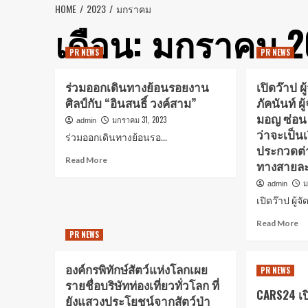
HOME
2023
มกราคม
เดือน:
มกราคม 2
PR NEWS
PR NEWS
ร่วมออกเดินทางย้อนรอยงาน
เปิดว๊าป ผ
ศิลป์กับ “อินสนธิ์ วงค์สาม”
ภัคนันท์ ผู
มอญ ซ่อน ผ
มกราคม 31, 2023
admin
ว่าจะเป็น
ร่วมออกเดินทางย้อนรอ...
ประกวดต่
Read More
ทางสายละ
ม
admin
เปิดว๊าป ผู้จัด
Read More
PR NEWS
องค์กรพิทักษ์สัตว์แห่งโลกเผย
PR NEWS
รายชื่อบริษัทท่องเที่ยวทั่วโลก ที่
CARS24 เป
ยังแสวงประโยชน์จากสัตว์ป่า