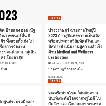
023
PR NEWS
ู้จัด ป้ายแดง ออม ณัฐ
บำรุงราษฎร์ ฉายภาพใหญ่ปี
้จัดภาพยนตร์สั้น อิ
2023 ก้าวสู่ปีแห่งความเป็นเลิศ
้า ทั้งสวยทั้งเก่ง ไม่
พร้อมประกาศวิสัยทัศน์ใหม่และ
เรื่องการจัดงาน
ทิศทางดำเนินงานสู่ความสำเร็จ
างๆ จนนำพามาสู่เส้น
ด้าน Medical and Wellness
คร โดยล่าสุด
Destination
กราคม 31, 2023
มกราคม 27, 2023
admin
 ป้าย...
บำรุงราษฎร์ ฉายภาพให...
Read More
PR NEWS
จะเครือข่ายไหน ก็สัมผัสความ
บันเทิงระดับโลกจากทรูไอดี ไป
ิดศูนย์รวมรถมือสอง
กับ ลิซ่า เอาใจสายเกา พาเหรด