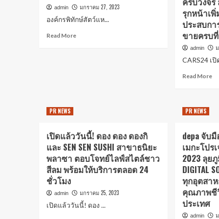
ครบวงจร
มกราคม 27, 2023
admin
รุกหน้าเพิ่
องค์กรพิทักษ์สัตว์แห...
ประสบการณ
ขายครบที่
Read More
ม
admin
CARS24 เปิด
Read More
PR NEWS
PR NEWS
เปิดแล้ววันนี้! ดอง ดอง ดองกิ
depa จับม
และ SEN SEN SUSHI สาขาธนิยะ
เมกะโปรเ
พลาซา ตอบโจทย์ไลฟ์สไตล์ชาว
2023 ลุยภ
สีลม พร้อมให้บริการตลอด 24
DIGITAL S
ชั่วโมง
ทุกอุตสาห
คุณภาพชี
มกราคม 25, 2023
admin
ประเทศ
เปิดแล้ววันนี้! ดอง ...
ม
admin