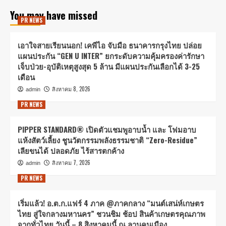
You may have missed
PR NEWS
เอาใจสายเรียนนอก! เคพีไอ จับมือ ธนาคารกรุงไทย ปล่อย
แผนประกัน “GEN U INTER” ยกระดับความคุ้มครองค่ารักษา
เจ็บป่วย-อุบัติเหตุสูงสุด 5 ล้าน มีแผนประกันเลือกได้ 3-25
เดือน
สิงหาคม 8, 2026
admin
PR NEWS
PIPPER STANDARD® เปิดตัวแชมพูอาบน้ำ และ โฟมอาบ
แห้งสัตว์เลี้ยง ชูนวัตกรรมพลังธรรมชาติ “Zero-Residue”
เลียขนได้ ปลอดภัย ไร้สารตกค้าง
สิงหาคม 7, 2026
admin
PR NEWS
เริ่มแล้ว! อ.ต.ก.แฟร์ 4 ภาค @ภาคกลาง “มนต์เสน่ห์เกษตร
ไทย สู่ใจกลางมหานคร” ชวนชิม ช้อป สินค้าเกษตรคุณภาพ
จากทั่วไทย วันนี้ – 8 สิงหาคมนี้ ณ ลานคนเมือง