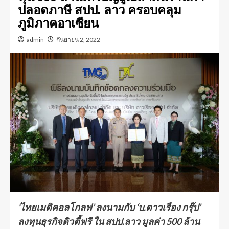
ปลอดภาษี สปป. ลาว ครอบคลุม
ภูมิภาคอาเซียน
admin
กันยายน 2, 2022
‘ไทยเมดิคอลโกลฟ’ ลงนามกับ ‘บ.ดาวเรือง กรุ๊ป’
ลงทุนธุรกิจดิวตี้ฟรี ใน สปป.ลาว มูลค่า 500 ล้าน