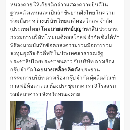
หนองคาย ให้เกียรติกล่าวแสดงความยินดีใน
ฐานะตัวแทนและเป็นสักขีพยานฝั่งไทย ในความ
ร่วมมือระหว่างบริษัท ไทยเมดิคอลโกลฟ จำกัด
(ประเทศไทย) โดย
นายแพทย์บุญ วนาสิน
ประธาน
กรรมการบริษัท ไทยเมดิคอลโกลฟ จำกัด​ ซึ่งได้ทำ
พิธีลงนามบันทึกข้อตกลงความร่วมมือการร่วม
ลงทุนธุรกิจ ดิวตี้ฟรี ในประเทศสาธารณรัฐ
ประชาธิปไตยประชาชนลาว กับ บริษัท ดาวเรือง
กรุ๊ป จำกัด โดย
นางเหลื้อง ลิดดัง
ประธาน
กรรมการบริษัท ดาวเรือง กรุ๊ป จำกัด ผู้ผลิตภัณฑ์
กาแฟยี่ห้อดาว ณ ห้องประชุมนาคารา 3 โรงแรม
รอยัลนาคารา จังหวัดหนองคาย