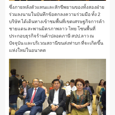
ซึ่งภายหลังตัวแทนและสักขีพยานของทั้งสองฝ่าย
ร่วมลงนามในบันทึกข้อตกลงความร่วมมือ ทั้ง 2
บริษัท ได้เดินทางเข้าชมพื้นที่เขตเศรษฐกิจการค้า
ชายแดน สะพานมิตรภาพลาว-ไทย​ โซนพื้นที่
ประกอบธุรกิจร้านค้าปลอดภาษี สปป.ลาว ณ
ปัจจุบัน และบริเวณสถานีขนส่งท่าบก ที่จะเกิดขึ้น
แห่งใหม่ในอนาคต