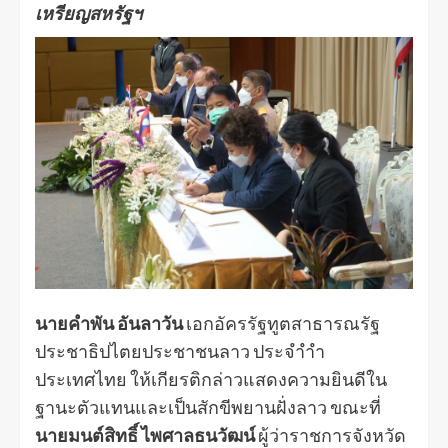
เหรียญสหรัฐฯ
นายคำพัน อันลาวัน
เอกอัครรัฐทูตสาธารณรัฐ​
ประชาธิปไตยประชาชนลาว ประจำำำ
ประเทศไทย​ ให้เกียรติกล่าวแสดงความยินดีใน
ฐานะตัวแทนและเป็นสักขีพยานฝั่งลาว ขณะที่
นายมนต์สิทธิ์ ไพศาลธนวัฒน์
ผู้ว่าราชการจังหวัด