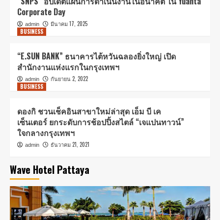
“SNPS” อัปเดตแผนการดำเนินงานในอนาคต ใน Yuanta
Corporate Day
มีนาคม 17, 2025
admin
BUSINESS​
“E.SUN BANK” ธนาคารไต้หวันฉลองยิ่งใหญ่ เปิด
สำนักงานแห่งแรกในกรุงเทพฯ
กันยายน 2, 2022
admin
BUSINESS​
ดองกิ ชวนเช็คอินสาขาใหม่ล่าสุด เอ็ม บี เค
เซ็นเตอร์ ยกระดับการช้อปปิ้งสไตล์ “เจแปนทาวน์”
ใจกลางกรุงเทพฯ
ธันวาคม 21, 2021
admin
Wave Hotel Pattaya