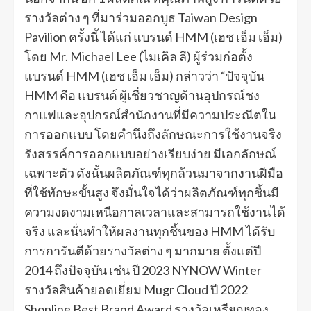
รางวัลต่าง ๆ ที่มาร่วมออกบูธ Taiwan Design
Pavilion ครั้งนี้ ได้แก่ แบรนด์ HMM (เฮช เอ็ม เอ็ม)
โดย Mr. Michael Lee (ไมเคิล ลี) ผู้ร่วมก่อตั้ง
แบรนด์ HMM (เฮช เอ็ม เอ็ม) กล่าวว่า “ปัจจุบัน
HMM คือ แบรนด์ ผู้เชี่ยวชาญด้านอุปกรณ์ชง
กาแฟและอุปกรณ์สำนักงานที่มีความประณีตใน
การออกแบบ โดยคำนึงถึงลักษณะการใช้งานจริง
รังสรรค์การออกแบบอย่างเรียบง่าย มีเอกลักษณ์
เฉพาะตัว ดังนั้นผลิตภัณฑ์ทุกล้วนมาจากงานฝีมือ
ที่ใช้ทักษะขั้นสูง จึงมั่นใจได้ว่าผลิตภัณฑ์ทุกชิ้นมี
ความงดงามเหนือกาลเวลาและสามารถใช้งานได้
จริง และนั่นทำให้ผลงานทุกชิ้นของ HMM ได้รับ
การการันตีด้วยรางวัลต่าง ๆ มากมาย ตั้งแต่ปี
2014 ถึงปัจจุบัน เช่น ปี 2023 NYNOW Winter
รางวัลสินค้ายอดเยี่ยม Mugr Cloud ปี 2022
Shopline Best Brand Award รางวัลเหรียญทอง