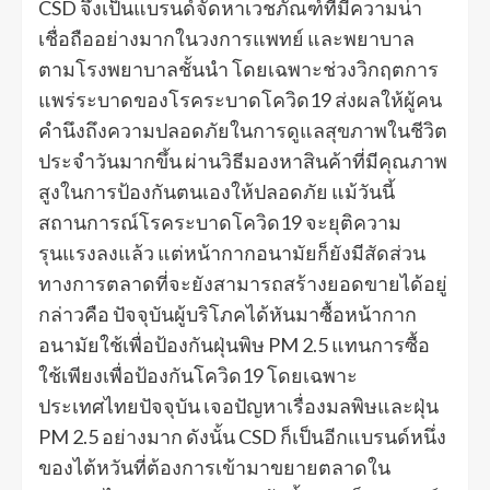
CSD จึงเป็นแบรนด์จัดหาเวชภัณฑ์ที่มีความน่า
เชื่อถืออย่างมากในวงการแพทย์ และพยาบาล
ตามโรงพยาบาลชั้นนำ โดยเฉพาะช่วงวิกฤตการ
แพร่ระบาดของโรคระบาดโควิด19 ส่งผลให้ผู้คน
คำนึงถึงความปลอดภัยในการดูแลสุขภาพในชีวิต
ประจำวันมากขึ้น ผ่านวิธีมองหาสินค้าที่มีคุณภาพ
สูงในการป้องกันตนเองให้ปลอดภัย แม้วันนี้
สถานการณ์โรคระบาดโควิด19 จะยุติความ
รุนแรงลงแล้ว แต่หน้ากากอนามัยก็ยังมีสัดส่วน
ทางการตลาดที่จะยังสามารถสร้างยอดขายได้อยู่
กล่าวคือ ปัจจุบันผู้บริโภคได้หันมาซื้อหน้ากาก
อนามัยใช้เพื่อป้องกันฝุ่นพิษ PM 2.5 แทนการซื้อ
ใช้เพียงเพื่อป้องกันโควิด19 โดยเฉพาะ
ประเทศไทยปัจจุบัน เจอปัญหาเรื่องมลพิษและฝุ่น
PM 2.5 อย่างมาก ดังนั้น CSD ก็เป็นอีกแบรนด์หนึ่ง
ของไต้หวันที่ต้องการเข้ามาขยายตลาดใน