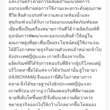
และงานครัว ด้วยการผสมผสานแนวคิดการ
ออกแบบที่ง่ายต่อการใช้งานและยกระดับคุณภาพ
ชีวิต สินค้าแปรงทำความสะอาดห้องน้ำและ
สุขภัณฑ์ จนได้รับรางวัลออกแบบผลิตภัณฑ์ยอด
เยี่ยมซึ่งเป็นเครื่องหมายการันตีได้ว่าผลิตภัณฑ์ที่
มุ่งเน้นการพัฒนาและออกแบบสินค้าให้อยู่ใน
คุณภาพสูงที่สุด เพื่อเป็นประโยชน์ต่อผู้ใช้งาน จน
ได้มีโอกาสขยายธุรกิจผ่านตัวแทนจำหน่ายเข้าไป
ยังประเทศญี่ปุ่น และ เกาหลี เนื่องจากเป็น
ผลิตภัณฑ์ที่ได้รับการตอบรับที่ดีจากผู้บริโภคแต่ผู้
บริโภคหาซื้อได้แค่จากไต้หวันเท่านั้น ฮูโรยาม่า
(HUROYAMA) จึงมองว่านี่คือโอกาสทางการ
ตลาด จึงได้ขยายฐานไปยังประเทศญี่ปุ่น และ
เกาหลีก่อน ปรากฎว่าได้ผลตอบรับที่ดีผ่านยอด
ขายที่เติบโตขึ้นทุกปี จึงมีแนวความคิดว่าควร
ขยายธุรกิจออกไปให้กว้างไกลมากขึ้น โดยมอง