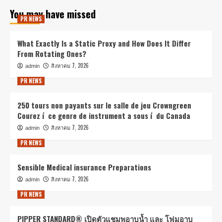
You may have missed
PR NEWS
What Exactly Is a Static Proxy and How Does It Differ
From Rotating Ones?
สิงหาคม 7, 2026
admin
PR NEWS
250 tours non payants sur le salle de jeu Crowngreen
Courez í ce genre de instrument a sous í du Canada
สิงหาคม 7, 2026
admin
PR NEWS
Sensible Medical insurance Preparations
สิงหาคม 7, 2026
admin
PR NEWS
PIPPER STANDARD® เปิดตัวแชมพูอาบน้ำ และ โฟมอาบ