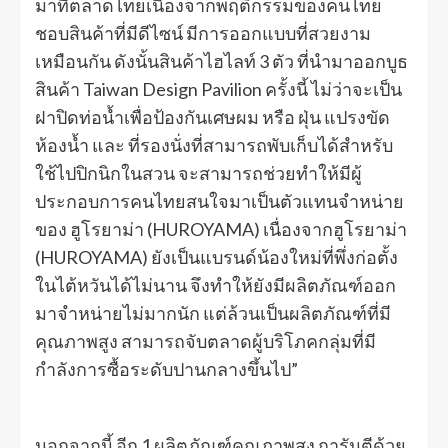
มาที่ตลาดไทยเนื่องจากพฤติกรรมของคนไทย
ชอบสินค้าที่มีดีไซน์ มีการออกแบบที่สวยงาม
เหมือนกัน ดังนั้นสินค้าไฮไลท์ 3 ตัว ที่นำมาออกบูธ
สินค้า Taiwan Design Pavilion ครั้งนี้ ไม่ว่าจะเป็น
ฝาปิดท่อน้ำเพื่อป้องกันเศษผม หรือ ฝุ่น แปรงขัด
ห้องน้ำ และ ที่รองนั่งที่สามารถพับเก็บได้สำหรับ
ใช้ไปปิกนิกในสวน จะสามารถช่วยทำให้มีผู้
ประกอบการคนไทยสนใจมาเป็นตัวแทนจำหน่าย
ของ ฮูโรยาม่า (HUROYAMA) เนื่องจากฮูโรยาม่า
(HUROYAMA) ยังเป็นแบรนด์น้องใหม่ที่พึ่งก่อตั้ง
ในไต้หวันได้ไม่นาน จึงทำให้ยังมีผลิตภัณฑ์ออก
มาจำหน่ายไม่มากนัก แต่ล้วนเป็นผลิตภัณฑ์ที่มี
คุณภาพสูง สามารถจับตลาดผู้บริโภคกลุ่มที่มี
กำลังการซื้อระดับปานกลางขึ้นไป”
นอกจากนี้ อีก 1 ผลิตภัณฑ์คุณภาพสูง การันตีด้วย