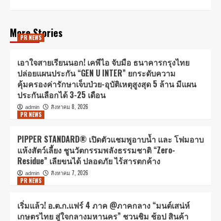
More Stories
PR NEWS
เอาใจสายเรียนนอก! เคพีไอ จับมือ ธนาคารกรุงไทย
ปล่อยแผนประกัน “GEN U INTER” ยกระดับความ
คุ้มครองค่ารักษาเจ็บป่วย-อุบัติเหตุสูงสุด 5 ล้าน มีแผน
ประกันเลือกได้ 3-25 เดือน
สิงหาคม 8, 2026
admin
PR NEWS
PIPPER STANDARD® เปิดตัวแชมพูอาบน้ำ และ โฟมอาบ
แห้งสัตว์เลี้ยง ชูนวัตกรรมพลังธรรมชาติ “Zero-
Residue” เลียขนได้ ปลอดภัย ไร้สารตกค้าง
สิงหาคม 7, 2026
admin
PR NEWS
เริ่มแล้ว! อ.ต.ก.แฟร์ 4 ภาค @ภาคกลาง “มนต์เสน่ห์
เกษตรไทย สู่ใจกลางมหานคร” ชวนชิม ช้อป สินค้า